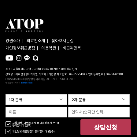
병원소개
의료진소개
찾아오시는길
개인정보취급방침
이용약관
비급여항목
주소ㅣ서울특별시 강남구 강남대로94길 10 케이스퀘어 빌딩 4, 5F
상호명ㅣ에이탑성형외과의원
대표자ㅣ이한정
대표번호ㅣ02-555-0410
사업자등록번호ㅣ602-51-00318
COPYRIGHT© 에이탑성형외과의원. ALL RIGHTS RESERVED.
병원홈페이지제작
고객 혜택, 이벤트 공지 등 마케팅 문자 수신에
상담신청
동의합니다 (선택)
개인정보 취급방침에 동의합니다. (필수)