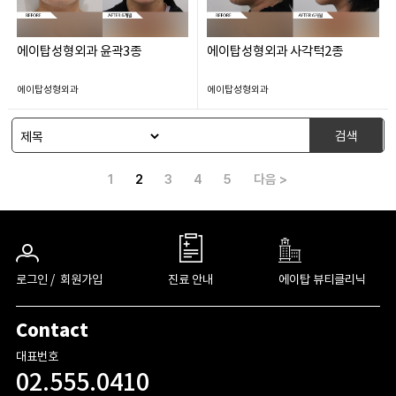
에이탑성형외과 윤곽3종
에이탑성형외과 사각턱2종
에이탑성형외과
에이탑성형외과
검색
1
2
3
4
5
다음 >
로그인 /
회원가입
진료 안내
에이탑 뷰티클리닉
Contact
대표번호
02.555.0410