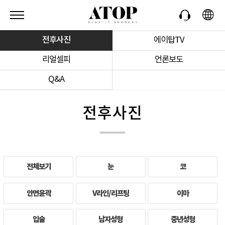
전후사진
에이탑TV
리얼셀피
언론보도
Q&A
전후사진
전체보기
눈
코
안면윤곽
V라인/리프팅
이마
입술
남자성형
중년성형