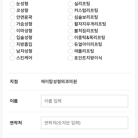
눈성형
실리프팅
코성형
커스텀리프팅
안면윤곽
심술보리프팅
가슴성형
팔자지우개리프팅
이마성형
볼처짐리프팅
입술성형
이중턱&목리프팅
지방흡입
듀얼아이리프팅
남자성형
애플리프팅
스킨케어
포인트지방이식
지점
에이탑성형외과의원
이름
연락처