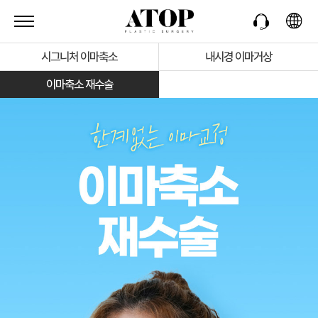
시그니처 이마축소
내시경 이마거상
이마축소 재수술