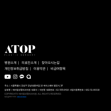
병원소개
의료진소개
찾아오시는길
개인정보취급방침
이용약관
비급여항목
주소ㅣ서울특별시 강남구 강남대로94길 10 케이스퀘어 빌딩 4, 5F
상호명ㅣ에이탑성형외과의원
대표자ㅣ이한정
대표번호ㅣ02-555-0410
사업자등록번호ㅣ602-51-00318
COPYRIGHT© 에이탑성형외과의원. ALL RIGHTS RESERVED.
병원홈페이지제작