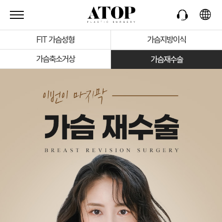
FIT 가슴성형
가슴지방이식
가슴축소거상
가슴재수술