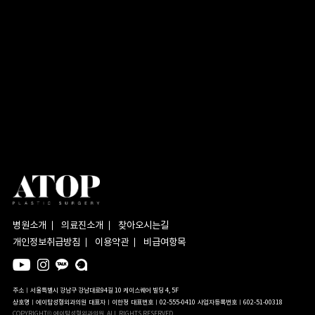
병원소개
의료진소개
찾아오시는길
개인정보취급방침
이용약관
비급여항목
주소ㅣ서울특별시 강남구 강남대로94길 10 케이스퀘어 빌딩 4, 5F
상호명ㅣ에이탑성형외과의원
대표자ㅣ이한정
대표번호ㅣ02-555-0410
사업자등록번호ㅣ602-51-00318
COPYRIGHT© 에이탑성형외과의원. ALL RIGHTS RESERVED.