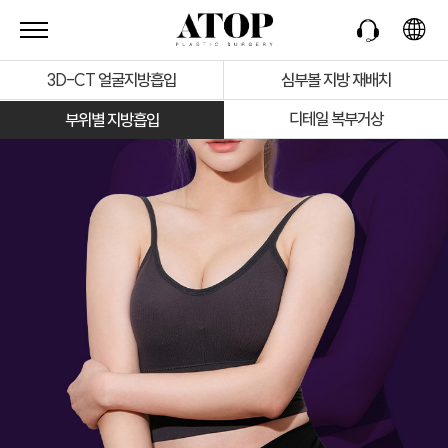
3D-CT 얼굴지방흡입
심부볼 지방 재배치
디테일 복부거상
부위별 지방흡입