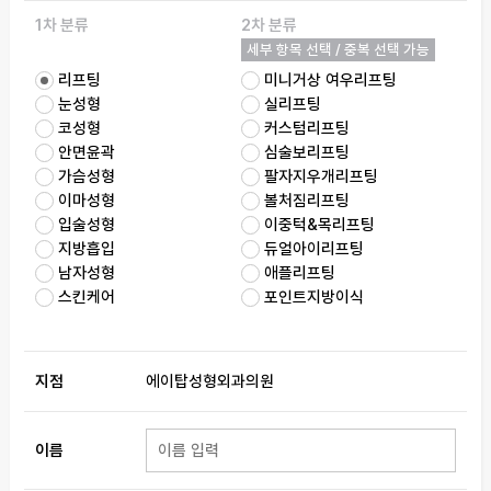
1차 분류
2차 분류
세부 항목 선택 / 중복 선택 가능
리프팅
미니거상 여우리프팅
눈성형
실리프팅
코성형
커스텀리프팅
안면윤곽
심술보리프팅
가슴성형
팔자지우개리프팅
이마성형
볼처짐리프팅
입술성형
이중턱&목리프팅
지방흡입
듀얼아이리프팅
남자성형
애플리프팅
스킨케어
포인트지방이식
지점
에이탑성형외과의원
이름