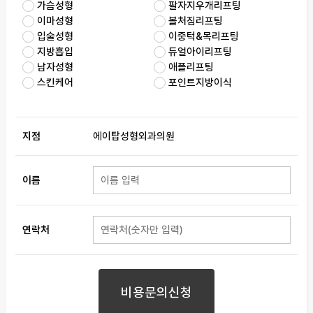
가슴성형
팔자지우개리프팅
이마성형
볼처짐리프팅
입술성형
이중턱&목리프팅
지방흡입
듀얼아이리프팅
남자성형
애플리프팅
스킨케어
포인트지방이식
지점
에이탑성형외과의원
이름
연락처
비용문의신청