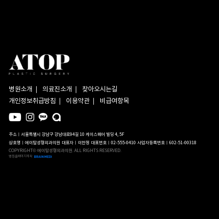
병원소개
의료진소개
찾아오시는길
개인정보취급방침
이용약관
비급여항목
주소ㅣ서울특별시 강남구 강남대로94길 10 케이스퀘어 빌딩 4, 5F
상호명ㅣ에이탑성형외과의원
대표자ㅣ이한정
대표번호ㅣ02-555-0410
사업자등록번호ㅣ602-51-00318
COPYRIGHT© 에이탑성형외과의원. ALL RIGHTS RESERVED.
병원홈페이지제작