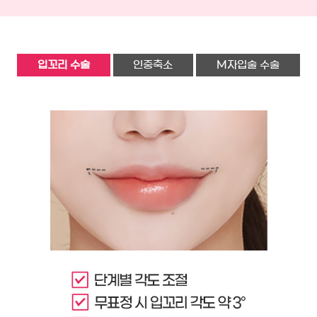
입꼬리 수술
인중축소
M자입술 수술