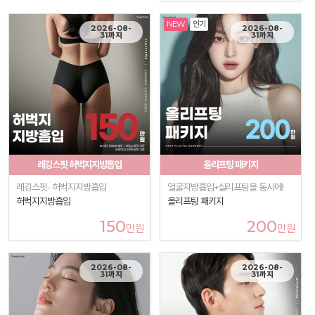
NEW
인기
2026-08-
2026-08-
31까지
31까지
레깅스핏 허벅지지방흡입
올리프팅 패키지
레깅스핏- 허벅지지방흡입
얼굴지방흡입+실리프팅을 동시에!
허벅지지방흡입
올리프팅 패키지
150
200
만원
만원
2026-08-
2026-08-
31까지
31까지