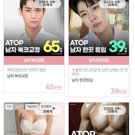
2026-08-
2026-08-
31까지
31까지
남자 복코성형
남자 한끗트임
복코교정으로 이미지 개선!
수술한 티 나지않게, 남자 눈매는 한 끗
차이!
남자 복코교정
남자 한끗트임
65
만원
39
만원
인기
BEST
직원추천
문의폭주
2026-08-
2026-08-
31까지
31까지