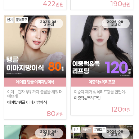
422
190
만원
만원
인기
문의폭주
2026-08-
2026-08-
31까지
31까지
에이탑 탱글 이마지방이식
이중턱&목리프팅
이마 + 관자 부위까지 볼륨을 채워 더
이중턱 제거 & 목리프팅을 한번에-
예쁘게,
이중턱&목리프팅
에이탑 탱글 이마지방이식
120
만원
80
만원
인기
BEST
문의폭주
2026-08-
2026-08-
31까지
31까지