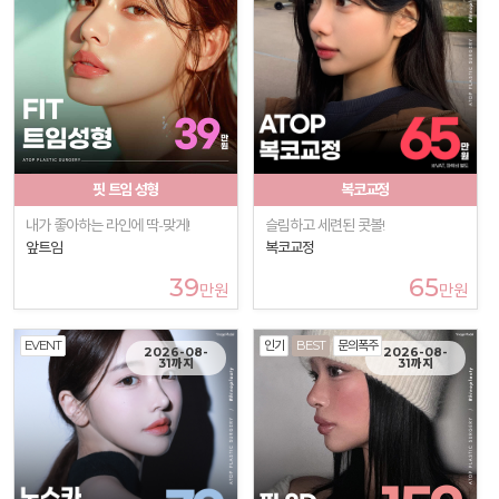
핏 트임 성형
복코교정
내가 좋아하는 라인에 딱-맞게!
슬림하고 세련된 콧볼!
앞트임
복코교정
39
65
만원
만원
EVENT
인기
BEST
문의폭주
2026-08-
2026-08-
31까지
31까지