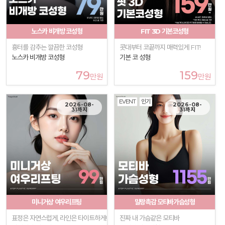
노스카 비개방 코성형
FIT 3D 기본코성형
흉터를 감추는 깔끔한 코성형
콧대부터 코끝까지 매력있게 FIT!
노스카 비개방 코성형
기본 코 성형
79
159
만원
만원
EVENT
인기
2026-08-
2026-08-
31까지
31까지
미니거상 여우리프팅
말랑촉감 모티바가슴성형
표정은 자연스럽게, 라인은 타이트하게!
진짜 내 가슴같은 모티바