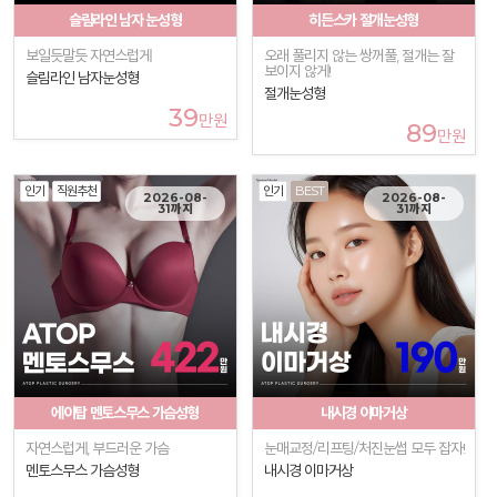
슬림라인 남자 눈성형
히든스카 절개눈성형
보일듯말듯 자연스럽게
오래 풀리지 않는 쌍꺼풀, 절개는 잘
보이지 않게!
슬림라인 남자눈성형
절개눈성형
39
만원
89
만원
인기
직원추천
인기
BEST
2026-08-
2026-08-
31까지
31까지
에이탑 멘토스무스 가슴성형
내시경 이마거상
자연스럽게, 부드러운 가슴
눈매교정/리프팅/처진눈썹 모두 잡자!
멘토스무스 가슴성형
내시경 이마거상