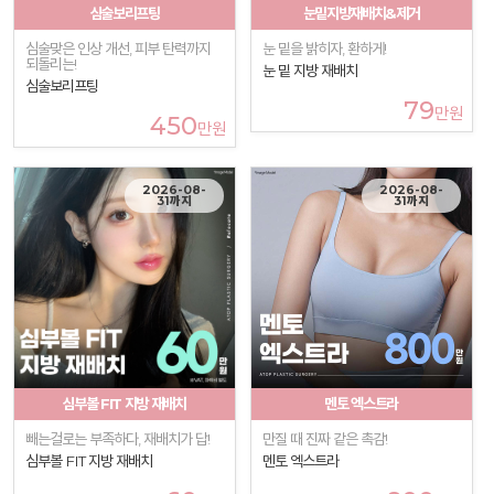
심술보리프팅
눈밑지방재배치&제거
심술맞은 인상 개선, 피부 탄력까지
눈 밑을 밝히자, 환하게!
되돌리는!
눈 밑 지방 재배치
심술보리프팅
79
만원
450
만원
2026-08-
2026-08-
31까지
31까지
심부볼 FIT 지방 재배치
멘토 엑스트라
빼는걸로는 부족하다, 재배치가 답!
만질 때 진짜 같은 촉감!
심부볼 FIT 지방 재배치
멘토 엑스트라