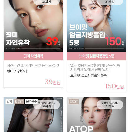
31까지
31까지
핏미 자연유착
브이핏 얼굴지방흡입 5종
자려라인, 화려라인 원하는대로 OK!
엘싸 초음파로 섬세하게! 근육 안쪽
지방까지 없애야 진짜 얼지!
핏미 자연유착
브이핏 얼굴지방흡입 5종
39
만원
150
만원
인기
BEST
문의폭주
BEST
2026-08-
2026-08-
31까지
31까지