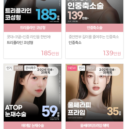
트리플라인 코성형
인중축소술
콧대+코끝+인중 라인을 한번에!
중안면부 길이를 줄여주는 인중축소
트리플라인 코성형
인중축소
185
139
만원
만원
인기
BEST
문의폭주
NEW
인기
BEST
2026-08-
2026-08-
31까지
31까지
에이탑 눈재수술
울쎄라피프라임 혜택