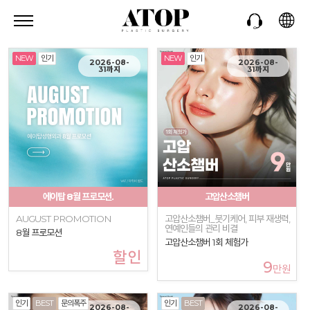
NEW
인기
NEW
인기
2026-08-
2026-08-
31까지
31까지
에이탑 8월 프로모션.
고압산소챔버
AUGUST PROMOTION
고압산소챔버_붓기케어, 피부 재생력,
연예인들의 관리 비결
8월 프로모션
고압산소챔버 1회 체험가
할인
9
만원
인기
BEST
문의폭주
인기
BEST
2026-08-
2026-08-