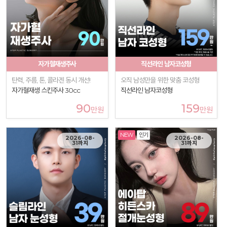
자가혈재생주사
직선라인 남자코성형
탄력, 주름, 톤, 콜라겐 동시 개선!
오직 남성만을 위한 맞춤 코성형
자가혈재생 스킨주사 30cc
직선라인 남자코성형
90
159
만원
만원
NEW
인기
2026-08-
2026-08-
31까지
31까지