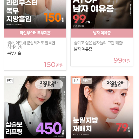
라인부스터 복부지흡
남자 여유증
윗배, 아랫배 군살제거로 잘록한
숨기고 싶은 남자들의 고민 해결!
허리라인!
남자 여유증
복부지흡
99
만원
150
만원
인기
인기
BEST
2026-08-
2026-08-
31까지
31까지