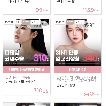
미니거상 여우리프팅
모티바 가슴성형
99
1155
만원
만원
EVENT
인기
BEST
문의폭주
EVENT
BEST
문의폭주
2026-08-
2026-08-
31까지
31까지
대표원장 단독! 디테일 코재수술
인중입꼬리성형
인생 마지막 코재수술!
인중축소와 입꼬리를 동시에- 얼굴
길이를 짧아보이게, 입술은 예쁘게
이한정원장 단독 코재수술
인중입꼬리성형
310
만원
340
만원