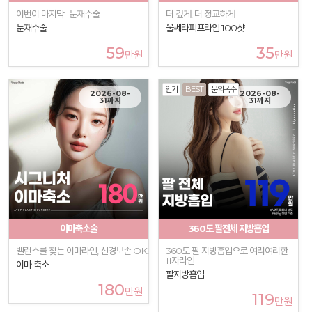
이번이 마지막- 눈재수술
더 깊게, 더 정교하게
눈재수술
울쎄라피프라임 100샷
59
35
만원
만원
인기
BEST
문의폭주
2026-08-
2026-08-
31까지
31까지
이마축소술
360도 팔전체 지방흡입
밸런스를 찾는 이마라인, 신경보존 OK!
360도 팔 지방흡입으로 여리여리한
11자라인
이마 축소
팔지방흡입
180
만원
119
만원