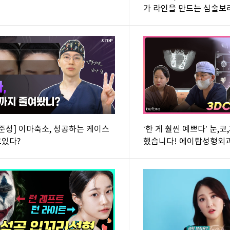
가 라인을 만드는 심술보
성형외과/ATOP plastic su
이한정원장)
권준성] 이마축소, 성공하는 케이스
‘한 게 훨씬 예쁘다’ 눈,
로있다?
했습니다! 에이탑성형외과
plastic surgery/(fea