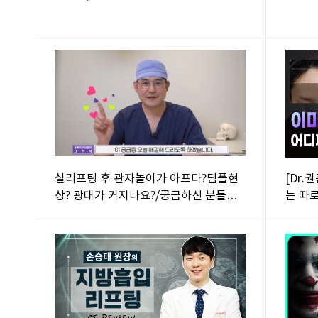
실리프팅 후 관자놀이가 아프다?딤플현
[Dr.
상? 광대가 커지나요?/궁금하신 분들은
는 따
들어오세요...(feat:이한정원장)