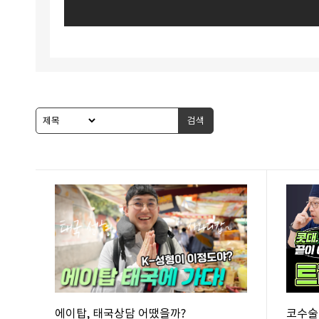
검색
에이탑, 태국상담 어땠을까?
코수술