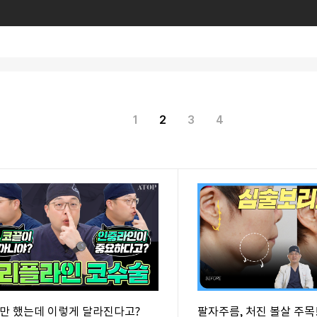
1
2
3
4
만 했는데 이렇게 달라진다고?
팔자주름, 처진 볼살 주목