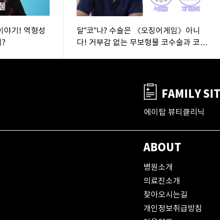
이야기! 역형성
달”코”나? 수술은 《오징어게임》아니
?
다! 거부감 없는 무보형물 코수술과 코재
수술 총정리 (feat:이한정원장)
FAMILY SI
에이탑 뷰티클리닉
ABOUT
병원소개
의료진소개
찾아오시는길
개인정보취급방침