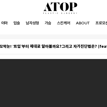
이마
입술
남자성형
가슴
스킨케어
ABOUT
프로모
꼬막눈! ‘트임’부터 제대로 알아볼까요?그리고 자가진단법은? (fea