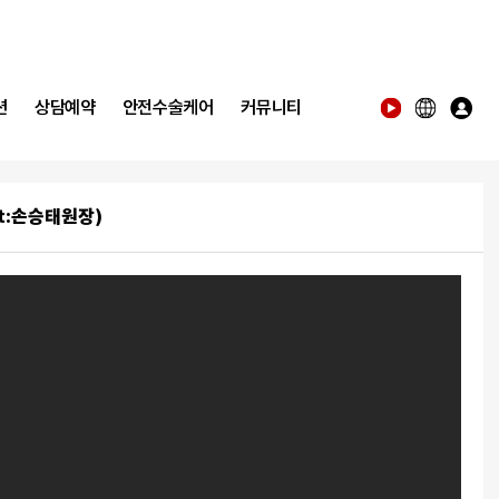
션
상담예약
안전수술케어
커뮤니티
t:손승태원장)