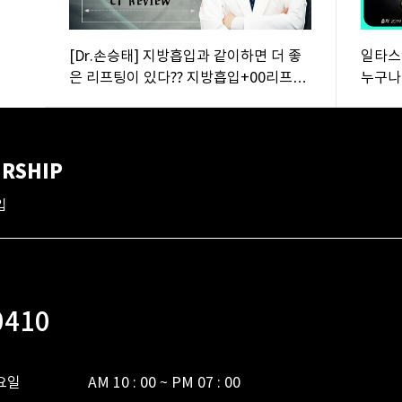
[Dr.손승태] 지방흡입과 같이하면 더 좋
일타스
은 리프팅이 있다?? 지방흡입+00리프팅
누구나
CT 전격 분석!! 에이탑성형외과/ATOP
한가요?
plastic surgery//
surge
RSHIP
입
0410
일

AM 10 : 00 ~ PM 07 : 00
