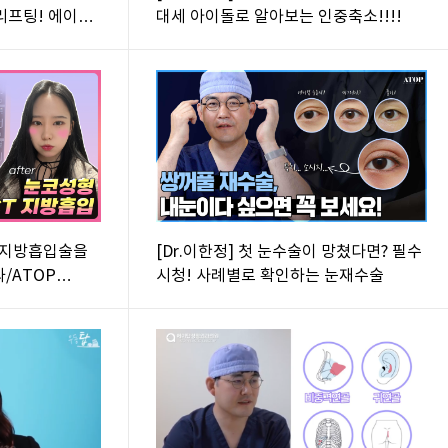
리프팅! 에이탑
대세 아이돌로 알아보는 인중축소!!!!
rgery/(feat:
코,지방흡입술을
[Dr.이한정] 첫 눈수술이 망쳤다면? 필수
/ATOP
시청! 사례별로 확인하는 눈재수술
t:이한정원장)