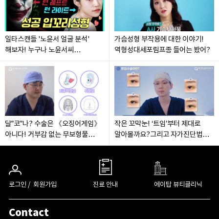
일타스캔들 '노윤서 얼굴 분석'
가슴성형 부작용에 대한 이야기!
해보자! 누구나 노윤서씨
역형성대세포림프종 들어는 봤어?
입꼬리처럼 수술 가능한가요?
에이탑성형외과/ATOP plastic
surgery/(feat:이한정원장)
달”코”나? 수술은 《오징어게임》
작은 꼬막눈! ‘트임’부터 제대로
아니다! 거부감 없는 무보형물
알아볼까요?그리고 자가진단법은?
코수술과 코재수술 총정리 (feat:
(feat:손승태원장)
이한정원장)
로그인 /
회원가입
진료 안내
에이탑 뷰티클리닉
Contact