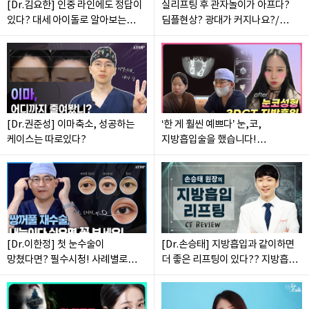
[Dr.김요한] 인중 라인에도 정답이
실리프팅 후 관자놀이가 아프다?
있다? 대세 아이돌로 알아보는
딤플현상? 광대가 커지나요?/
인중축소!!!!
궁금하신 분들은 들어오세요...
(feat:이한정원장)
[Dr.권준성] 이마축소, 성공하는
‘한 게 훨씬 예쁘다’ 눈,코,
케이스는 따로있다?
지방흡입술을 했습니다!
에이탑성형외과/ATOP plastic
surgery/(feat:이한정원장)
[Dr.이한정] 첫 눈수술이
[Dr.손승태] 지방흡입과 같이하면
망쳤다면? 필수시청! 사례별로
더 좋은 리프팅이 있다?? 지방흡입
확인하는 눈재수술
+00리프팅 CT 전격 분석!!
에이탑성형외과/ATOP plastic
surgery//