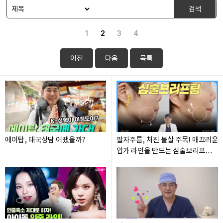
검색
1
2
3
4
이전
다음
목록
에이탑, 태국상담 어땠을까?
팔자주름, 처진 볼살 주목! 매끄러운
입가 라인을 만드는 심술보리프팅!
에이탑성형외과/ATOP plastic
surgery/(feat:이한정원장)