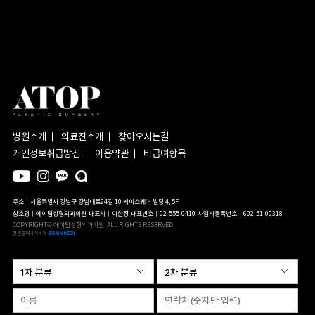
병원소개
의료진소개
찾아오시는길
개인정보취급방침
이용약관
비급여항목
주소ㅣ서울특별시 강남구 강남대로94길 10 케이스퀘어 빌딩 4, 5F
상호명ㅣ에이탑성형외과의원
대표자ㅣ이한정
대표번호ㅣ02-555-0410
사업자등록번호ㅣ602-51-00318
COPYRIGHT© 에이탑성형외과의원. ALL RIGHTS RESERVED.
병원홈페이지제작