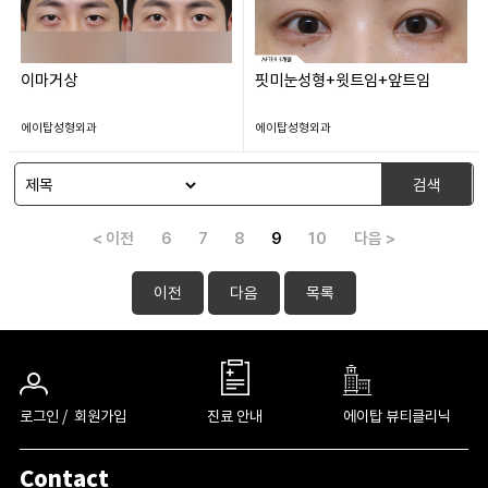
이마거상
핏미눈성형+윗트임+앞트임
에이탑성형외과
에이탑성형외과
검색
< 이전
6
7
8
9
10
다음 >
이전
다음
목록
로그인 /
회원가입
진료 안내
에이탑 뷰티클리닉
Contact