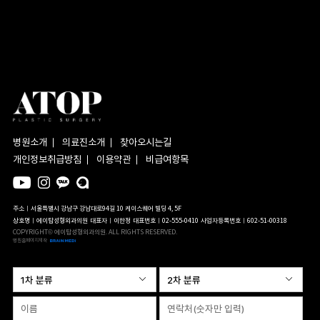
병원소개
의료진소개
찾아오시는길
개인정보취급방침
이용약관
비급여항목
주소ㅣ서울특별시 강남구 강남대로94길 10 케이스퀘어 빌딩 4, 5F
상호명ㅣ에이탑성형외과의원
대표자ㅣ이한정
대표번호ㅣ02-555-0410
사업자등록번호ㅣ602-51-00318
COPYRIGHT© 에이탑성형외과의원. ALL RIGHTS RESERVED.
병원홈페이지제작