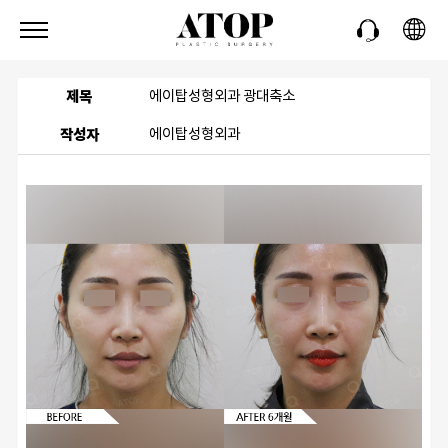
제목
에이탑성형외과 광대축소
작성자
에이탑성형외과