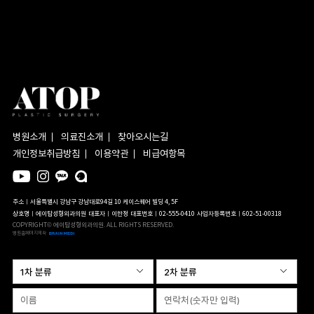
병원소개
의료진소개
찾아오시는길
개인정보취급방침
이용약관
비급여항목
주소ㅣ서울특별시 강남구 강남대로94길 10 케이스퀘어 빌딩 4, 5F
상호명ㅣ에이탑성형외과의원
대표자ㅣ이한정
대표번호ㅣ02-555-0410
사업자등록번호ㅣ602-51-00318
COPYRIGHT© 에이탑성형외과의원. ALL RIGHTS RESERVED.
병원홈페이지제작