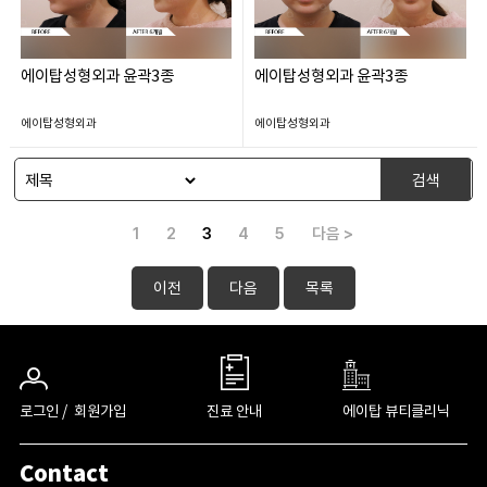
에이탑성형외과 윤곽3종
에이탑성형외과 윤곽3종
에이탑성형외과
에이탑성형외과
검색
1
2
3
4
5
다음 >
이전
다음
목록
로그인 /
회원가입
진료 안내
에이탑 뷰티클리닉
Contact