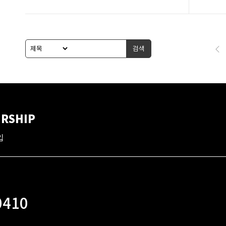
검색
RSHIP
입
0410