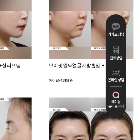
카카오 상담
진료상담
+실리프팅
브이핏엘싸얼굴지방흡입 + 턱보톡스
온라인 상담
에이탑성형외과
에이탑
뷰티클리닉