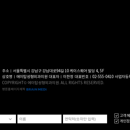
주소ㅣ서울특별시 강남구 강남대로94길 10 케이스퀘어 빌딩 4, 5F
상호명ㅣ에이탑성형외과의원
대표자ㅣ이한정
대표번호ㅣ02-555-0410
사업자등록
COPYRIGHT© 에이탑성형외과의원. ALL RIGHTS RESERVED.
병원홈페이지제작
고객 혜
개인정