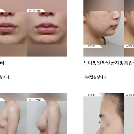
러
브이핏엘싸얼굴지방흡입
형외과
에이탑성형외과