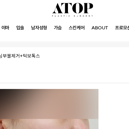
이마
입술
남자성형
가슴
스킨케어
ABOUT
프로모
심부볼제거+턱보톡스