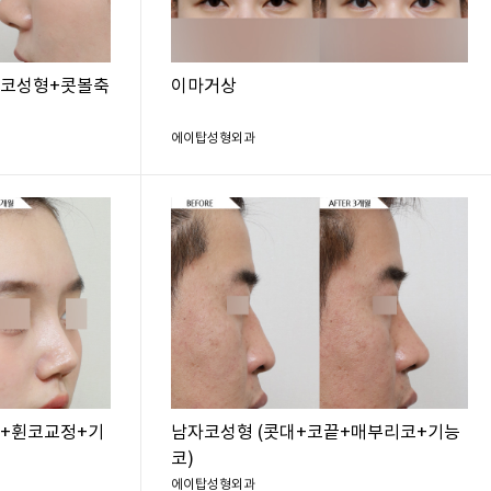
복코성형+콧볼축
이마거상
에이탑성형외과
끝+휜코교정+기
남자코성형 (콧대+코끝+매부리코+기능
코)
에이탑성형외과