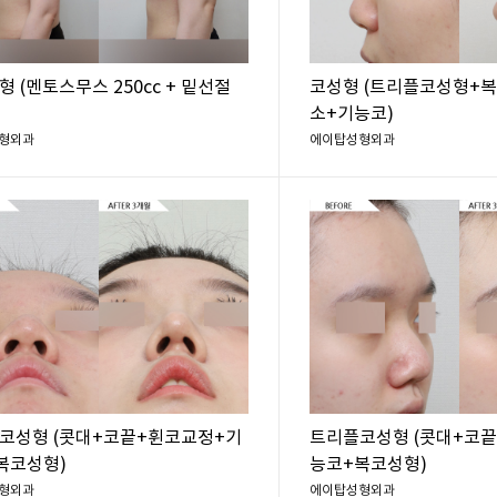
 (멘토스무스 250cc + 밑선절
코성형 (트리플코성형+
소+기능코)
형외과
에이탑성형외과
코성형 (콧대+코끝+휜코교정+기
트리플코성형 (콧대+코
복코성형)
능코+복코성형)
형외과
에이탑성형외과