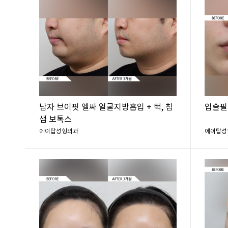
남자 브이핏 엘싸 얼굴지방흡입 + 턱, 침
입술필
샘 보톡스
에이탑성형외과
에이탑성