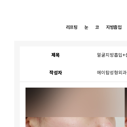
리프팅
눈
코
지방흡입
제목
얼굴지방흡입+
작성자
에이탑성형외과