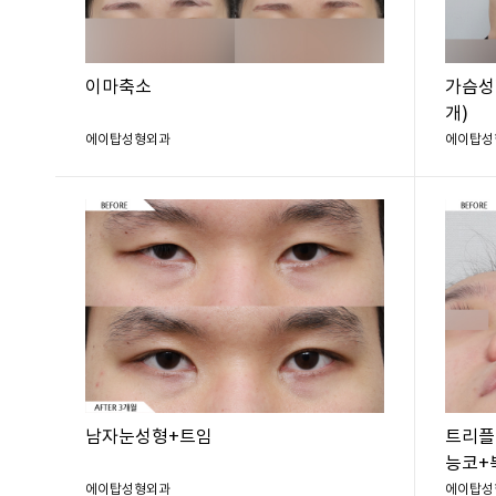
이마축소
가슴성형
개)
에이탑성형외과
에이탑성
남자눈성형+트임
트리플
능코+
에이탑성형외과
에이탑성