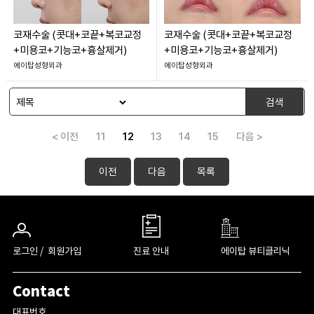
코재수술 (콧대+코끝+복코교정
코재수술 (콧대+코끝+복코교정
+미용코+기능코+흉살제거)
+미용코+기능코+흉살제거)
에이탑성형외과
에이탑성형외과
검색
< 이전
11
12
13
14
15
다음 >
이전
다음
목록
로그인 /
회원가입
진료 안내
에이탑 뷰티클리닉
Contact
대표번호