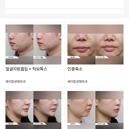
얼굴지방흡입 + 턱보톡스
인중축소
에이탑성형외과
에이탑성형외과