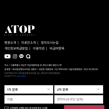
병원소개
의료진소개
찾아오시는길
개인정보취급방침
이용약관
비급여항목
주소ㅣ서울특별시 강남구 강남대로94길 10 케이스퀘어 빌딩 4, 5F
상호명ㅣ에이탑성형외과의원
대표자ㅣ이한정
대표번호ㅣ02-555-0410
사업자등록번호ㅣ602-51-00318
COPYRIGHT© 에이탑성형외과의원. ALL RIGHTS RESERVED.
병원홈페이지제작
고객 혜택, 이벤트 공지 등 마케팅 문자 수신에