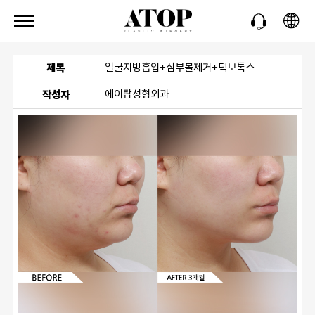
제목
얼굴지방흡입+심부볼제거+턱보톡스
작성자
에이탑성형외과