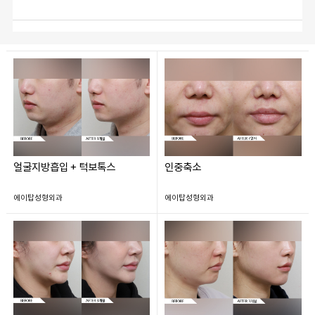
얼굴지방흡입 + 턱보톡스
인중축소
에이탑성형외과
에이탑성형외과