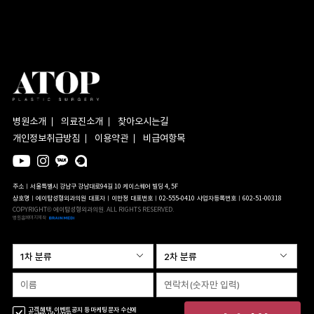
병원소개
의료진소개
찾아오시는길
개인정보취급방침
이용약관
비급여항목
주소ㅣ서울특별시 강남구 강남대로94길 10 케이스퀘어 빌딩 4, 5F
상호명ㅣ에이탑성형외과의원
대표자ㅣ이한정
대표번호ㅣ02-555-0410
사업자등록번호ㅣ602-51-00318
COPYRIGHT© 에이탑성형외과의원. ALL RIGHTS RESERVED.
병원홈페이지제작
고객 혜택, 이벤트 공지 등 마케팅 문자 수신에