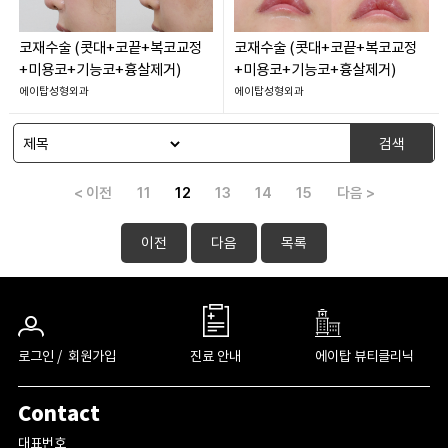
코재수술 (콧대+코끝+복코교정
코재수술 (콧대+코끝+복코교정
+미용코+기능코+흉살제거)
+미용코+기능코+흉살제거)
에이탑성형외과
에이탑성형외과
검색
< 이전
11
12
13
14
15
다음 >
이전
다음
목록
로그인 /
회원가입
진료 안내
에이탑 뷰티클리닉
Contact
대표번호