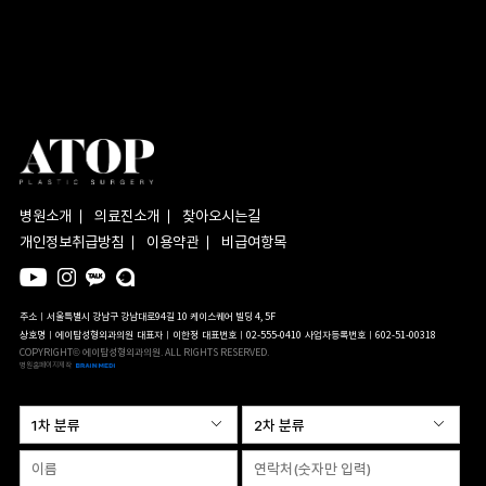
병원소개
의료진소개
찾아오시는길
개인정보취급방침
이용약관
비급여항목
주소ㅣ서울특별시 강남구 강남대로94길 10 케이스퀘어 빌딩 4, 5F
상호명ㅣ에이탑성형외과의원
대표자ㅣ이한정
대표번호ㅣ02-555-0410
사업자등록번호ㅣ602-51-00318
COPYRIGHT© 에이탑성형외과의원. ALL RIGHTS RESERVED.
병원홈페이지제작