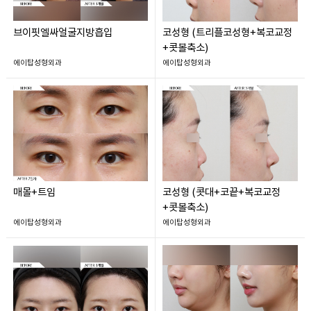
브이핏엘싸얼굴지방흡입
코성형 (트리플코성형+복코교정
+콧볼축소)
에이탑성형외과
에이탑성형외과
매몰+트임
코성형 (콧대+코끝+복코교정
+콧볼축소)
에이탑성형외과
에이탑성형외과