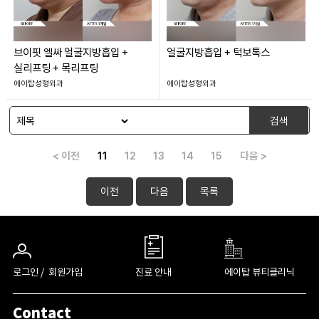
브이핏 엘싸 얼굴지방흡입 +
얼굴지방흡입 + 턱보톡스
실리프팅 + 목리프팅
에이탑성형외과
에이탑성형외과
검색
< 이전
11
12
13
14
15
다음 >
이전
다음
목록
로그인 /
회원가입
진료 안내
에이탑 뷰티클리닉
Contact