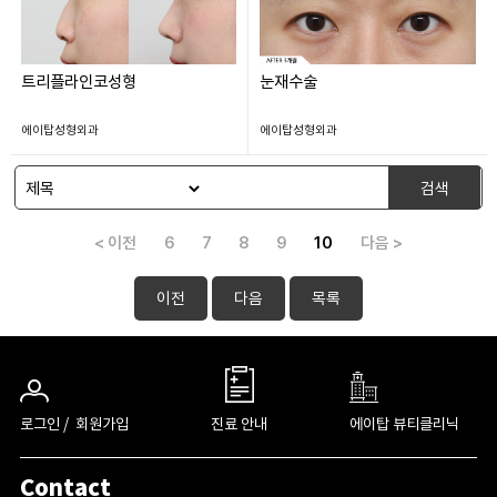
트리플라인코성형
눈재수술
에이탑성형외과
에이탑성형외과
검색
< 이전
6
7
8
9
10
다음 >
이전
다음
목록
로그인 /
회원가입
진료 안내
에이탑 뷰티클리닉
Contact