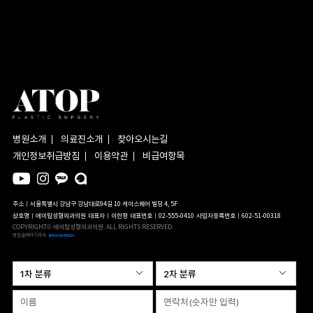
병원소개
의료진소개
찾아오시는길
개인정보취급방침
이용약관
비급여항목
주소ㅣ서울특별시 강남구 강남대로94길 10 케이스퀘어 빌딩 4, 5F
상호명ㅣ에이탑성형외과의원
대표자ㅣ이한정
대표번호ㅣ02-555-0410
사업자등록번호ㅣ602-51-00318
COPYRIGHT© 에이탑성형외과의원. ALL RIGHTS RESERVED.
병원홈페이지제작