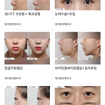
3D FIT 코성형 + 복코성형
눈재수술+트임
에이탑성형외과
에이탑성형외과
얼굴지방흡입
브이핏엘싸지방흡입+실리프팅
에이탑성형외과
에이탑성형외과