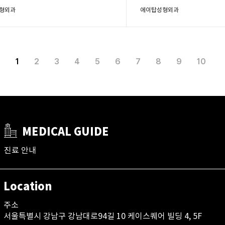
형외과
에이탑성형외과
1
2
3
4
5
6
7
8
9
10
MEDICAL GUIDE
진료 안내
Location
주소
서울특별시 강남구 강남대로94길 10 케이스퀘어 빌딩 4, 5F