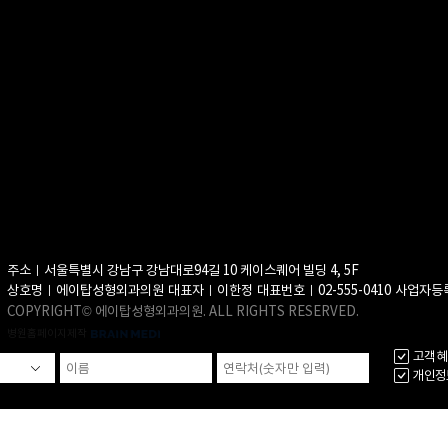
주소ㅣ서울특별시 강남구 강남대로94길 10 케이스퀘어 빌딩 4, 5F
상호명ㅣ에이탑성형외과의원
대표자ㅣ이한정
대표번호ㅣ02-555-0410
사업자등록
COPYRIGHT© 에이탑성형외과의원. ALL RIGHTS RESERVED.
병원홈페이지제작
고객 혜
개인정