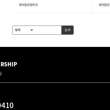
에이탑성형외과
에이탑성
검색
RSHIP
입
0410