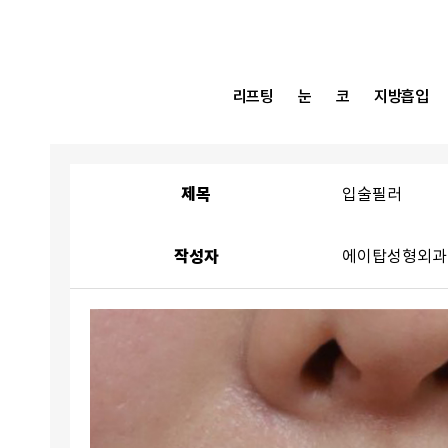
리프팅
눈
코
지방흡입
제목
입술필러
작성자
에이탑성형외과