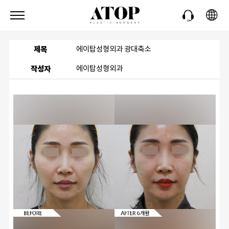
제목
에이탑성형외과 광대축소
작성자
에이탑성형외과