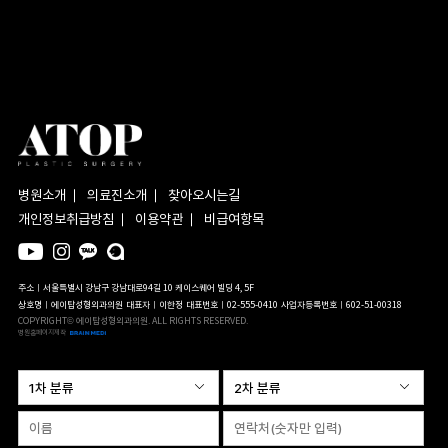
병원소개
의료진소개
찾아오시는길
개인정보취급방침
이용약관
비급여항목
주소ㅣ서울특별시 강남구 강남대로94길 10 케이스퀘어 빌딩 4, 5F
상호명ㅣ에이탑성형외과의원
대표자ㅣ이한정
대표번호ㅣ02-555-0410
사업자등록번호ㅣ602-51-00318
COPYRIGHT© 에이탑성형외과의원. ALL RIGHTS RESERVED.
병원홈페이지제작