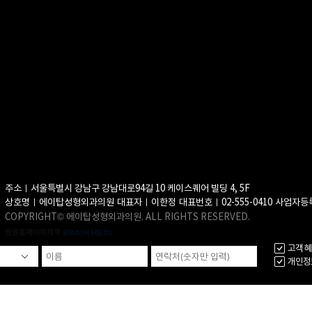
주소ㅣ서울특별시 강남구 강남대로94길 10 케이스퀘어 빌딩 4, 5F
상호명ㅣ에이탑성형외과의원
대표자ㅣ이한정
대표번호ㅣ02-555-0410
사업자등록
COPYRIGHT© 에이탑성형외과의원. ALL RIGHTS RESERVED.
병원홈페이지제작
고객 혜
개인정