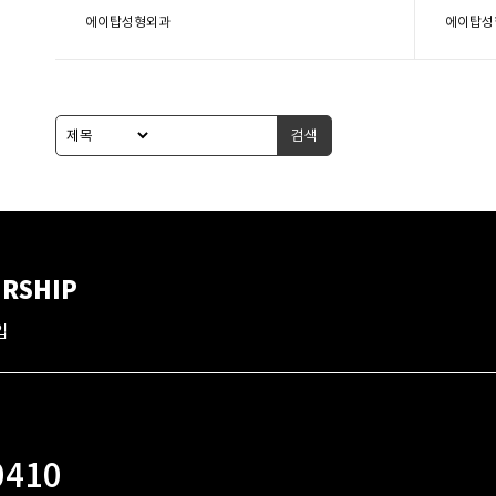
에이탑성형외과
에이탑성
검색
RSHIP
입
0410