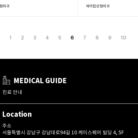
형외과
에이탑성형외과
1
2
3
4
5
6
7
8
9
10
MEDICAL GUIDE
진료 안내
Location
주소
서울특별시 강남구 강남대로94길 10 케이스퀘어 빌딩 4, 5F