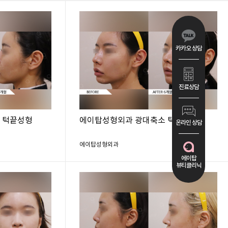
카카오 상담
진료상담
 턱끝성형
에이탑성형외과 광대축소 턱끝성형
온라인 상담
에이탑성형외과
에이탑
뷰티클리닉