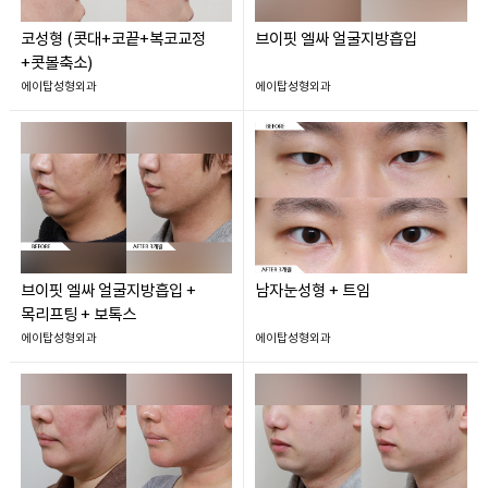
코성형 (콧대+코끝+복코교정
브이핏 엘싸 얼굴지방흡입
+콧볼축소)
에이탑성형외과
에이탑성형외과
브이핏 엘싸 얼굴지방흡입 +
남자눈성형 + 트임
목리프팅 + 보톡스
에이탑성형외과
에이탑성형외과