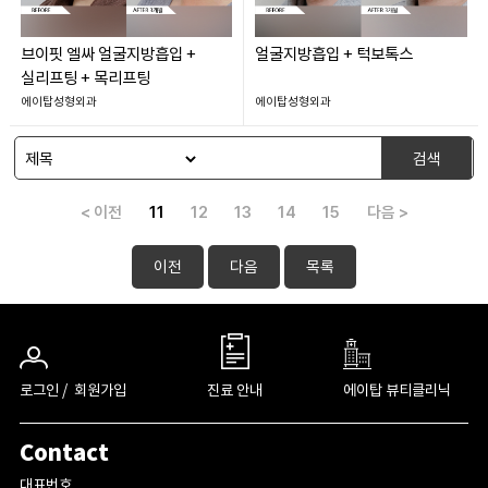
브이핏 엘싸 얼굴지방흡입 +
얼굴지방흡입 + 턱보톡스
실리프팅 + 목리프팅
에이탑성형외과
에이탑성형외과
검색
< 이전
11
12
13
14
15
다음 >
이전
다음
목록
로그인 /
회원가입
진료 안내
에이탑 뷰티클리닉
Contact
대표번호