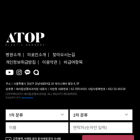
병원소개
의료진소개
찾아오시는길
개인정보취급방침
이용약관
비급여항목
주소ㅣ서울특별시 강남구 강남대로94길 10 케이스퀘어 빌딩 4, 5F
상호명ㅣ에이탑성형외과의원
대표자ㅣ이한정
대표번호ㅣ02-555-0410
사업자등록번호ㅣ602-51-00318
COPYRIGHT© 에이탑성형외과의원. ALL RIGHTS RESERVED.
병원홈페이지제작
고객 혜택, 이벤트 공지 등 마케팅 문자 수신에