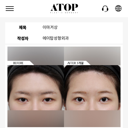
제목
이마거상
작성자
에이탑성형외과