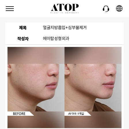
제목
얼굴지방흡입+심부볼제거
작성자
에이탑성형외과