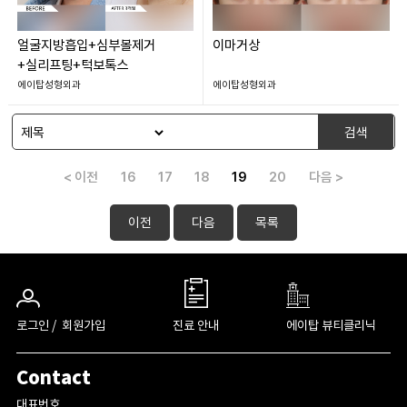
얼굴지방흡입+심부볼제거
이마거상
+실리프팅+턱보톡스
에이탑성형외과
에이탑성형외과
검색
< 이전
16
17
18
19
20
다음 >
이전
다음
목록
로그인 /
회원가입
진료 안내
에이탑 뷰티클리닉
Contact
대표번호