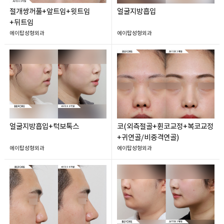
절개쌍꺼풀+앞트임+윗트임
얼굴지방흡입
+뒤트임
에이탑성형외과
에이탑성형외과
얼굴지방흡입+턱보톡스
코(외측절골+휜코교정+복코교정
+귀연골/비중격연골)
에이탑성형외과
에이탑성형외과