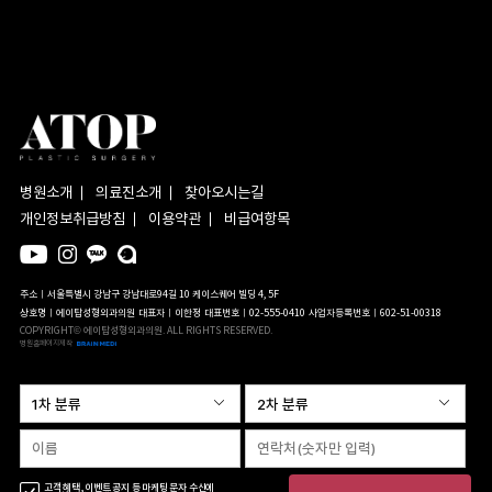
병원소개
의료진소개
찾아오시는길
개인정보취급방침
이용약관
비급여항목
주소ㅣ서울특별시 강남구 강남대로94길 10 케이스퀘어 빌딩 4, 5F
상호명ㅣ에이탑성형외과의원
대표자ㅣ이한정
대표번호ㅣ02-555-0410
사업자등록번호ㅣ602-51-00318
COPYRIGHT© 에이탑성형외과의원. ALL RIGHTS RESERVED.
병원홈페이지제작
고객 혜택, 이벤트 공지 등 마케팅 문자 수신에