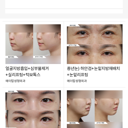
얼굴지방흡입+심부볼제거
중년눈) 하안검+눈밑지방재배치
+실리프팅+턱보톡스
+눈밑리프팅
에이탑성형외과
에이탑성형외과