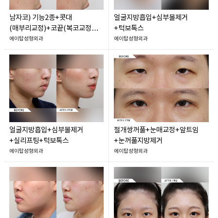
남자코) 기능2종+콧대
얼굴지방흡입+심부볼제거
(매부리교정)+코끝(복코교정
+턱보톡스
+귀연골/비중격연골)
에이탑성형외과
에이탑성형외과
얼굴지방흡입+심부볼제거
절개쌍꺼풀+눈매교정+앞트임
+실리프팅+턱보톡스
+눈꺼풀지방제거
에이탑성형외과
에이탑성형외과